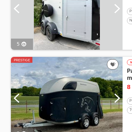
P
N
5
PRESTIGE
P
m
8
P
T