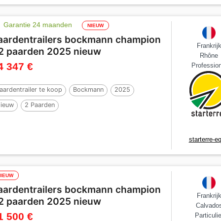
Garantie 24 maanden
NIEUW
aardentrailers bockmann champion
Frankrij
 2 paarden 2025 nieuw
Rhône
4 347 €
Profession
aardentrailer te koop
Bockmann
2025
ieuw
2 Paarden
starterre-e
NIEUW
aardentrailers bockmann champion
Frankrij
 2 paarden 2025 nieuw
Calvado
1 500 €
Particulie