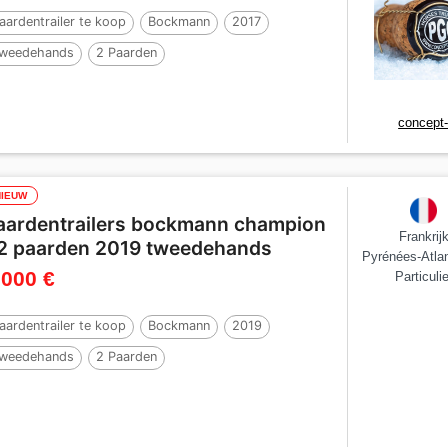
aardentrailer te koop
Bockmann
2017
weedehands
2 Paarden
concept
NIEUW
aardentrailers bockmann champion
Frankrij
 2 paarden 2019 tweedehands
Pyrénées-Atla
 000 €
Particulie
aardentrailer te koop
Bockmann
2019
weedehands
2 Paarden