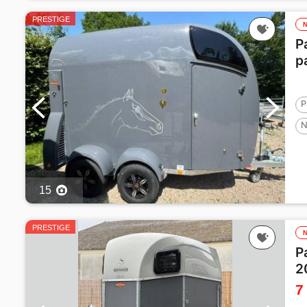
PRESTIGE
P
p
P
N
15
PRESTIGE
P
2
7