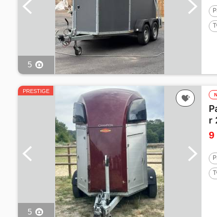
P
T
5
PRESTIGE
P
r
9
P
T
5