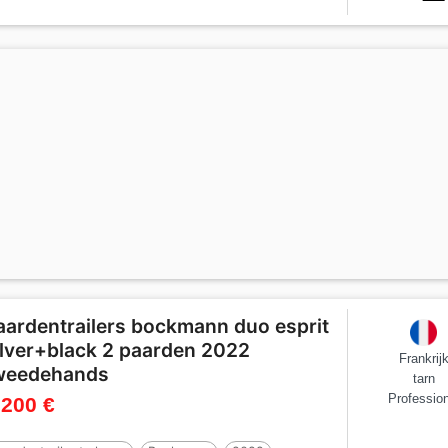
aardentrailers bockmann duo esprit
ilver+black 2 paarden 2022
Frankrij
weedehands
tarn
Profession
 200 €