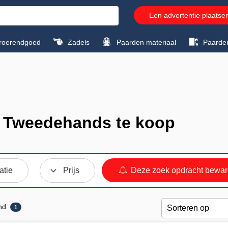
Een advertentie plaatse
roerendgoed
Zadels
Paarden materiaal
Paarde
s Tweedehands te koop
atie
Prijs
Deze zoek opdracht bewa
nd
1