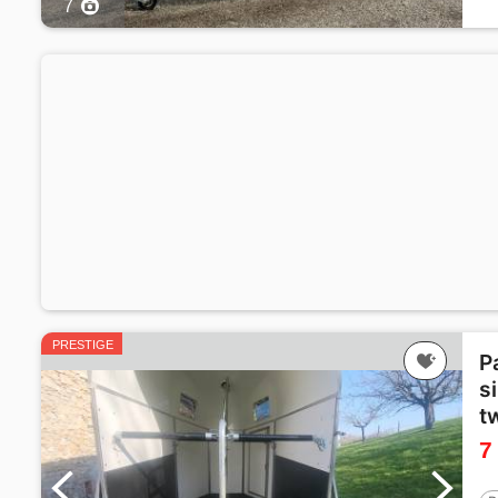
7
PRESTIGE
P
s
t
7