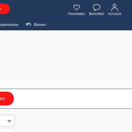
n
Favorieten
Berichten
Account
npensions
Banen
ren