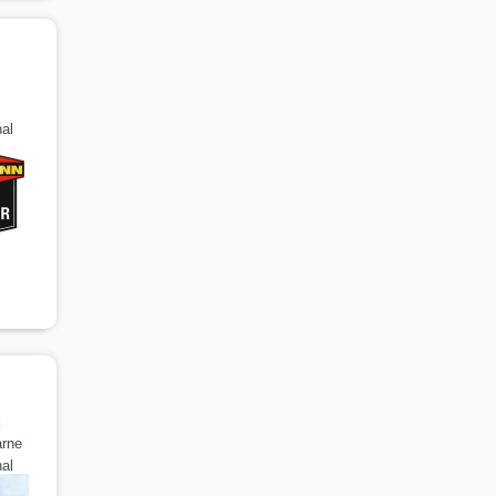
al
k
arne
al