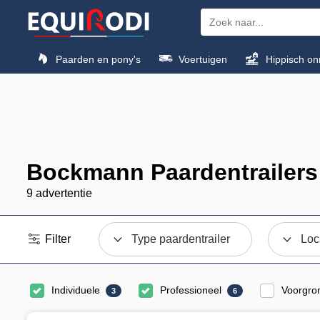
Paarden en pony's
Voertuigen
Hippisch on
Bockmann Paardentrailer
9 advertentie
Filter
Type paardentrailer
Loc
Individuele
Professioneel
Voorgro
3
6