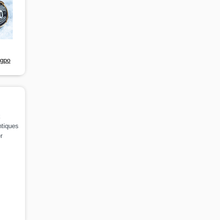
-gpo
k
ntiques
r