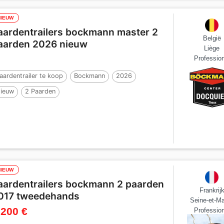
NIEUW
aardentrailers bockmann master 2
België
aarden 2026 nieuw
Liège
Profession
aardentrailer te koop
Bockmann
2026
ieuw
2 Paarden
NIEUW
aardentrailers bockmann 2 paarden
Frankrij
017 tweedehands
Seine-et-M
 200 €
Profession