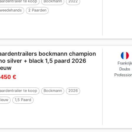
aardentrailer te koop
Bockmann
2022
weedehands
2 Paarden
aardentrailers bockmann champion
no silver + black 1,5 paard 2026
Frankrij
ieuw
Doubs
Profession
 450 €
aardentrailer te koop
Bockmann
2026
ieuw
1,5 Paard