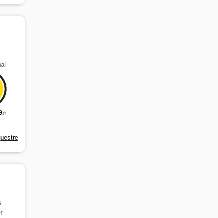
k
al
questre
k
s
r