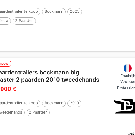
aardentrailer te koop
Bockmann
2025
ieuw
2 Paarden
NIEUW
aardentrailers bockmann big
Frankrij
aster 2 paarden 2010 tweedehands
Yveline
 000 €
Profession
aardentrailer te koop
Bockmann
2010
weedehands
2 Paarden
tbst