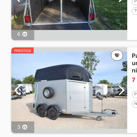
P
T
6
PRESTIGE
P
u
n
7
P
N
3