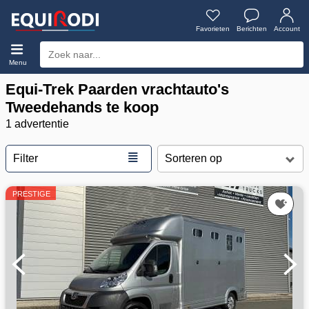
Favorieten
Berichten
Account
Menu
Equi-Trek Paarden vrachtauto's
Tweedehands te koop
1 advertentie
≣
Filter
PRESTIGE