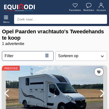
Favorieten
Berichten
Account
Menu
Opel Paarden vrachtauto's Tweedehands
te koop
1 advertentie
≣
Filter
PRESTIGE