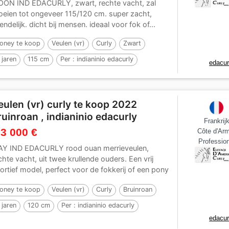
ON IND EDACURLY, zwart, rechte vacht, zal
oeien tot ongeveer 115/120 cm. super zacht,
iendelijk. dicht bij mensen. ideaal voor fok of...
oney te koop
Veulen (vr)
Curly
Zwart
 jaren
115 cm
Per :
indianinio edacurly
edacur
eulen (vr) curly te koop 2022
ruinroan , indianinio edacurly
Frankrij
 3 000 €
Côte d'Ar
Profession
Y IND EDACURLY rood ouan merrieveulen,
chte vacht, uit twee krullende ouders. Een vrij
ortief model, perfect voor de fokkerij of een pony
or...
oney te koop
Veulen (vr)
Curly
Bruinroan
 jaren
120 cm
Per :
indianinio edacurly
edacur