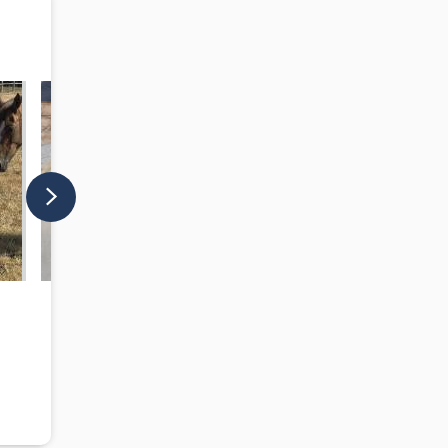
VOORGROND
VOORGROND
4 000 €
Bekend ras - Hengst, 1 jaren
Welsh Partbre
jaren
Haute-Vienne (Frankrijk)
Hautes-Alpes (F