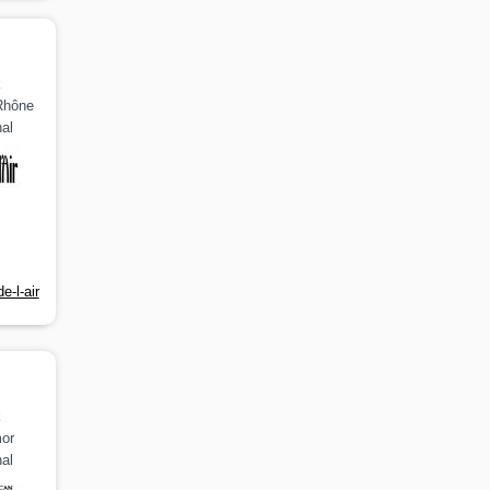
k
Rhône
al
e-l-air
k
mor
al