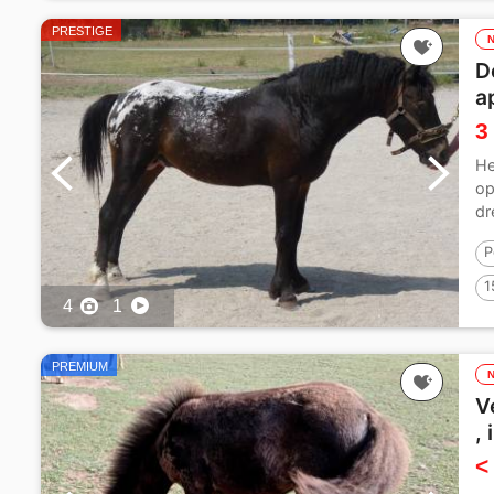
PRESTIGE
D
a
3
He
op
dr
P
1
4
1
PREMIUM
V
,
<