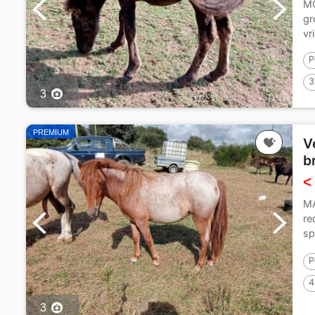
MO
gr
vr
P
3
3
PREMIUM
V
b
<
MA
re
sp
vo
P
4
3