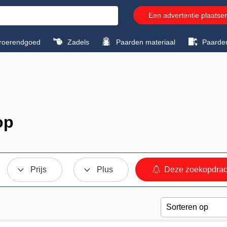
Een advertentie plaatse
roerendgoed
Zadels
Paarden materiaal
Paarde
op
Prijs
Plus
Deze zoekopdrac