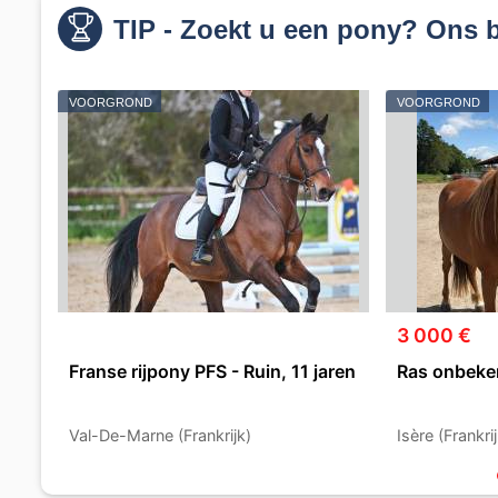
TIP - Zoekt u een pony? Ons b
VOORGROND
VOORGROND
3 000 €
Franse rijpony PFS - Ruin, 11 jaren
Ras onbeken
Val-De-Marne (Frankrijk)
Isère (Frankrij