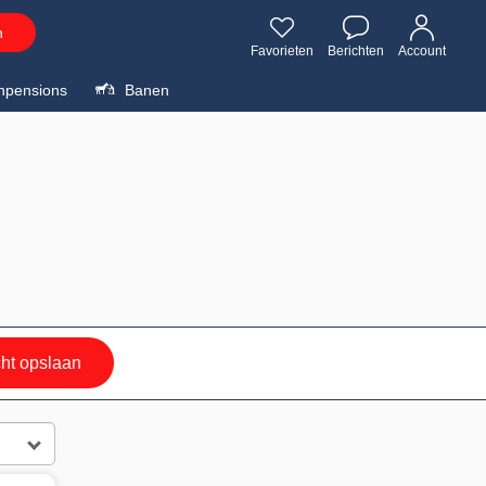
n
Favorieten
Berichten
Account
npensions
Banen
ht opslaan