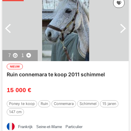
7
1
NIEUW
Ruin connemara te koop 2011 schimmel
15 000 €
Poney te koop
Ruin
Connemara
Schimmel
15 jaren
147 cm
Frankrijk
Seine-et-Marne
Particulier