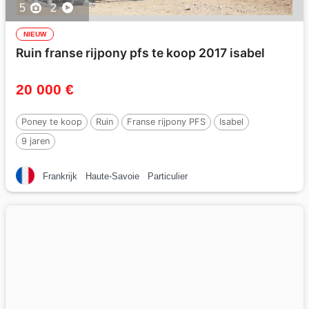
5
2
NIEUW
Ruin franse rijpony pfs te koop 2017 isabel
20 000 €
Poney te koop
Ruin
Franse rijpony PFS
Isabel
9 jaren
Frankrijk
Haute-Savoie
Particulier