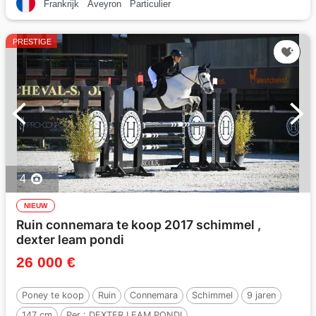
Frankrijk
Aveyron
Particulier
PRESTIGE
4
NIEUW
Ruin connemara te koop 2017 schimmel ,
dexter leam pondi
26 000 €
Poney te koop
Ruin
Connemara
Schimmel
9 jaren
147 cm
Per :
DEXTER LEAM PONDI