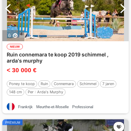
6
NIEUW
Ruin connemara te koop 2019 schimmel ,
arda's murphy
< 30 000 €
Poney te koop
Ruin
Connemara
Schimmel
7 jaren
148 cm
Per :
Arda's Murphy
Frankrijk
Meurthe-et-Moselle
Professional
PREMIUM