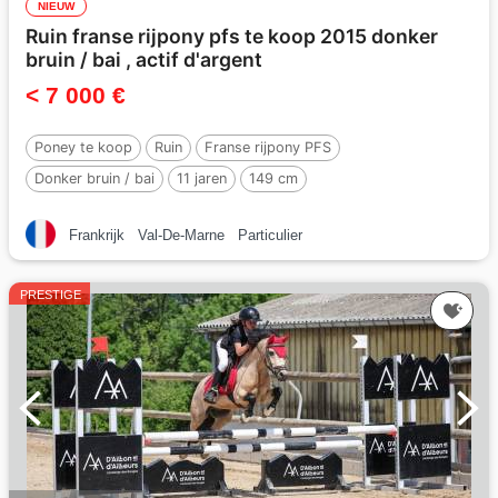
NIEUW
Ruin franse rijpony pfs te koop 2015 donker
bruin / bai , actif d'argent
< 7 000 €
Poney te koop
Ruin
Franse rijpony PFS
Donker bruin / bai
11 jaren
149 cm
Per :
ACTIF D'ARGENT
Frankrijk
Val-De-Marne
Particulier
PRESTIGE