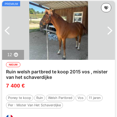
PREMIUM
12
NIEUW
Ruin welsh partbred te koop 2015 vos , mister
van het schaverdijke
7 400 €
Poney te koop
Ruin
Welsh Partbred
Vos
11 jaren
Per :
Mister Van Het Schaverdijke