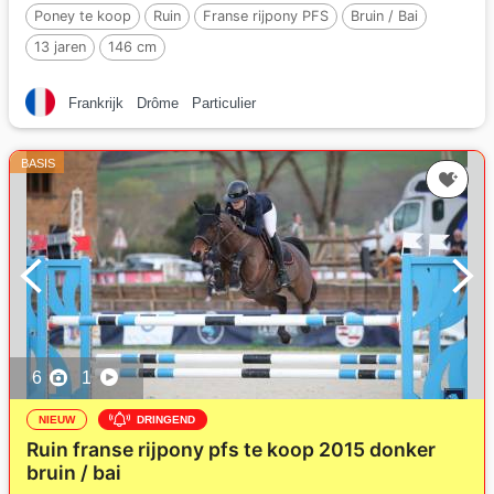
Poney te koop
Ruin
Franse rijpony PFS
Bruin / Bai
13 jaren
146 cm
Frankrijk
Drôme
Particulier
BASIS
6
1
NIEUW
DRINGEND
Ruin franse rijpony pfs te koop 2015 donker
bruin / bai