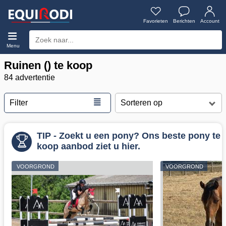
Favorieten
Berichten
Account
Menu
Ruinen () te koop
84 advertentie
≣
Filter
TIP - Zoekt u een pony? Ons beste pony te
koop aanbod ziet u hier.
VOORGROND
VOORGROND