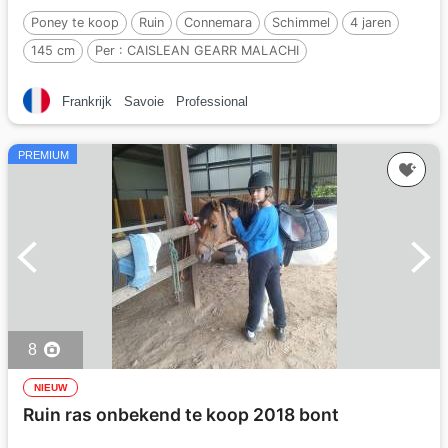
Poney te koop
Ruin
Connemara
Schimmel
4 jaren
145 cm
Per :
CAISLEAN GEARR MALACHI
Frankrijk
Savoie
Professional
PREMIUM
8
NIEUW
Ruin ras onbekend te koop 2018 bont