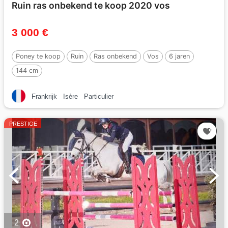
Ruin ras onbekend te koop 2020 vos
3 000 €
Poney te koop
Ruin
Ras onbekend
Vos
6 jaren
144 cm
Frankrijk
Isère
Particulier
PRESTIGE
2