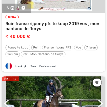
6
5
NIEUW
Ruin franse rijpony pfs te koop 2019 vos , mon
nantano de florys
< 40 000 €
Poney te koop
Ruin
Franse rijpony PFS
Vos
7 jaren
146 cm
Per :
Mon Nantano de florys
Frankrijk
Oise
Professional
PRESTIGE