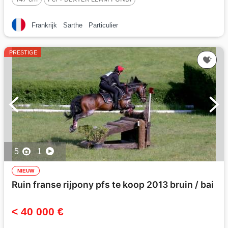
Frankrijk
Sarthe
Particulier
PRESTIGE
5
1
NIEUW
Ruin franse rijpony pfs te koop 2013 bruin / bai
< 40 000 €