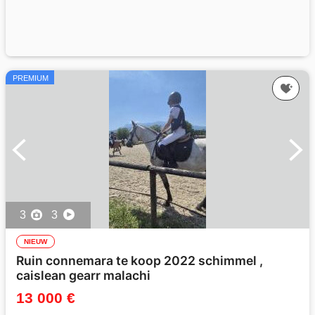
PREMIUM
3
3
NIEUW
Ruin connemara te koop 2022 schimmel ,
caislean gearr malachi
13 000 €