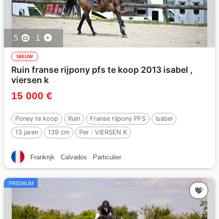
5
1
NIEUW
Ruin franse rijpony pfs te koop 2013 isabel ,
viersen k
15 000 €
Poney te koop
Ruin
Franse rijpony PFS
Isabel
13 jaren
139 cm
Per :
VIERSEN K
Frankrijk
Calvados
Particulier
PREMIUM