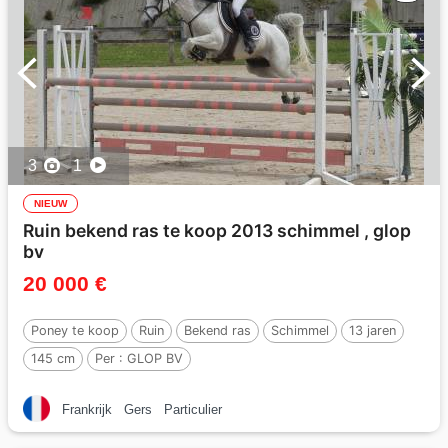
3
1
NIEUW
Ruin bekend ras te koop 2013 schimmel , glop
bv
20 000 €
Poney te koop
Ruin
Bekend ras
Schimmel
13 jaren
145 cm
Per :
GLOP BV
Frankrijk
Gers
Particulier