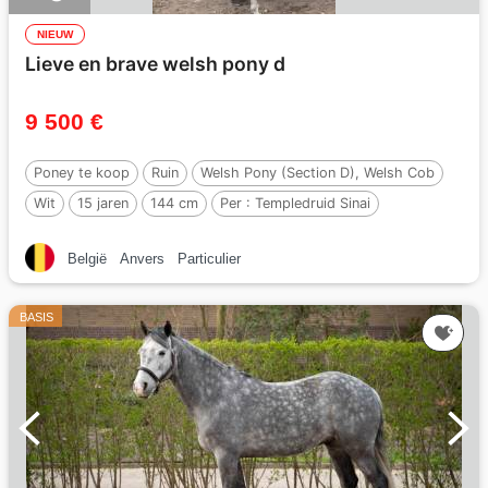
NIEUW
Lieve en brave welsh pony d
9 500 €
Poney te koop
Ruin
Welsh Pony (Section D), Welsh Cob
Wit
15 jaren
144 cm
Per :
Templedruid Sinai
België
Anvers
Particulier
BASIS