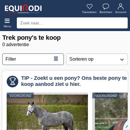
Favorieten
Berichten
Account
Menu
Trek pony's te koop
0 advertentie
≣
Filter
TIP - Zoekt u een pony? Ons beste pony te
koop aanbod ziet u hier.
VOORGROND
VOORGROND