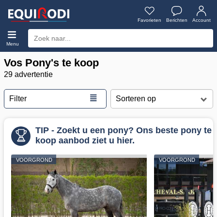
Favorieten
Berichten
Account
Menu
Vos Pony's te koop
29 advertentie
≣
Filter
TIP - Zoekt u een pony? Ons beste pony te
koop aanbod ziet u hier.
VOORGROND
VOORGROND