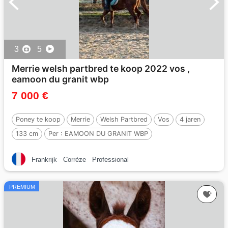
3
5
Merrie welsh partbred te koop 2022 vos ,
eamoon du granit wbp
7 000 €
Poney te koop
Merrie
Welsh Partbred
Vos
4 jaren
133 cm
Per :
EAMOON DU GRANIT WBP
Frankrijk
Corrèze
Professional
PREMIUM