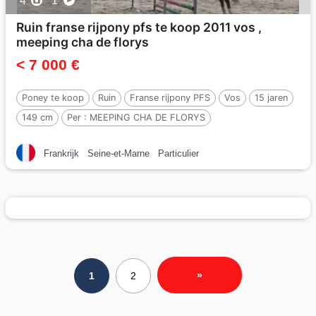
4
1
Ruin franse rijpony pfs te koop 2011 vos ,
meeping cha de florys
< 7 000 €
Poney te koop
Ruin
Franse rijpony PFS
Vos
15 jaren
149 cm
Per :
MEEPING CHA DE FLORYS
Frankrijk
Seine-et-Marne
Particulier
»
1
2