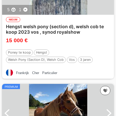
5
1
NIEUW
Hengst welsh pony (section d), welsh cob te
koop 2023 vos , synod royalshow
15 000 €
Poney te koop
Hengst
Welsh Pony (Section D), Welsh Cob
Vos
3 jaren
142 cm
Per :
SYNOD ROYALSHOW
Frankrijk
Cher
Particulier
PREMIUM