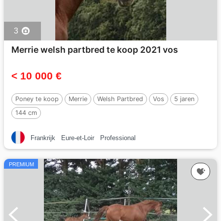
3
Merrie welsh partbred te koop 2021 vos
< 10 000 €
Poney te koop
Merrie
Welsh Partbred
Vos
5 jaren
144 cm
Frankrijk
Eure-et-Loir
Professional
PREMIUM