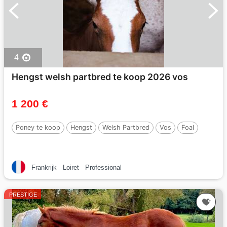
4
Hengst welsh partbred te koop 2026 vos
1 200 €
Poney te koop
Hengst
Welsh Partbred
Vos
Foal
Frankrijk
Loiret
Professional
PRESTIGE