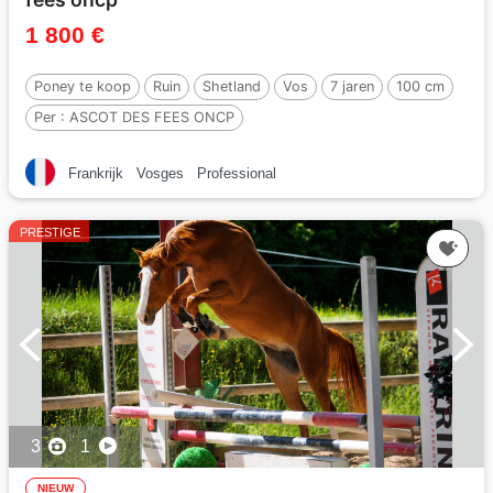
1 800 €
Poney te koop
Ruin
Shetland
Vos
7 jaren
100 cm
Per :
ASCOT DES FEES ONCP
Frankrijk
Vosges
Professional
PRESTIGE
3
1
NIEUW