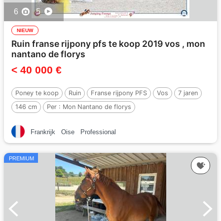
6
5
NIEUW
Ruin franse rijpony pfs te koop 2019 vos , mon
nantano de florys
< 40 000 €
Poney te koop
Ruin
Franse rijpony PFS
Vos
7 jaren
146 cm
Per :
Mon Nantano de florys
Frankrijk
Oise
Professional
PREMIUM