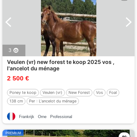
3
Veulen (vr) new forest te koop 2025 vos ,
l'ancelot du ménage
2 500 €
Poney te koop
Veulen (vr)
New Forest
Vos
Foal
138 cm
Per :
L'ancelot du ménage
Frankrijk
Orne
Professional
PREMIUM