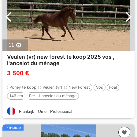
11
Veulen (vr) new forest te koop 2025 vos ,
l'ancelot du ménage
3 500 €
Poney te koop
Veulen (vr)
New Forest
Vos
Foal
146 cm
Per :
L'ancelot du ménage
Frankrijk
Orne
Professional
PREMIUM