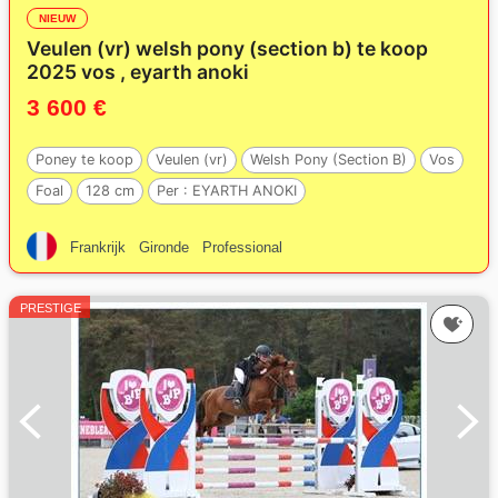
NIEUW
Veulen (vr) welsh pony (section b) te koop
2025 vos , eyarth anoki
3 600 €
Poney te koop
Veulen (vr)
Welsh Pony (Section B)
Vos
Foal
128 cm
Per :
EYARTH ANOKI
Frankrijk
Gironde
Professional
PRESTIGE