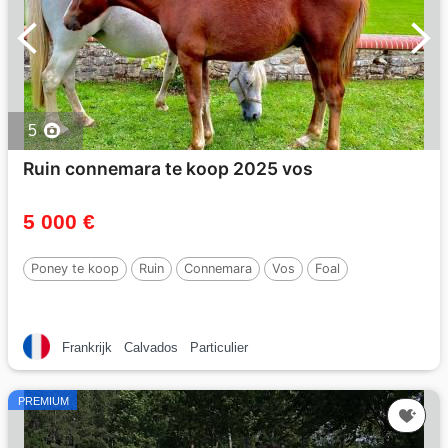
5
Ruin connemara te koop 2025 vos
5 000 €
Poney te koop
Ruin
Connemara
Vos
Foal
Frankrijk
Calvados
Particulier
PREMIUM