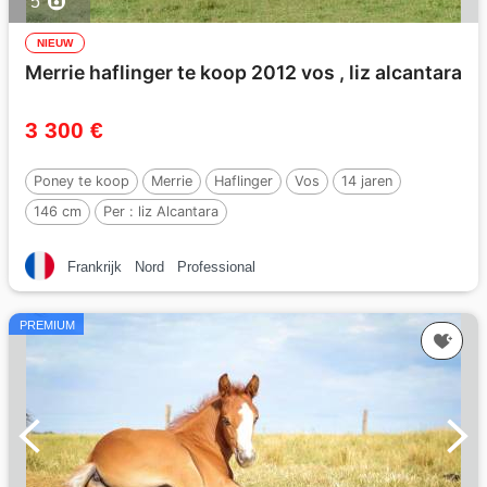
5
NIEUW
Merrie haflinger te koop 2012 vos , liz alcantara
3 300 €
Poney te koop
Merrie
Haflinger
Vos
14 jaren
146 cm
Per :
liz Alcantara
Frankrijk
Nord
Professional
PREMIUM