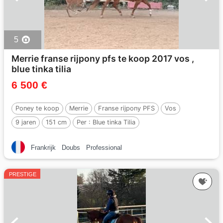
5
Merrie franse rijpony pfs te koop 2017 vos ,
blue tinka tilia
6 500 €
Poney te koop
Merrie
Franse rijpony PFS
Vos
9 jaren
151 cm
Per :
Blue tinka Tilia
Frankrijk
Doubs
Professional
PRESTIGE