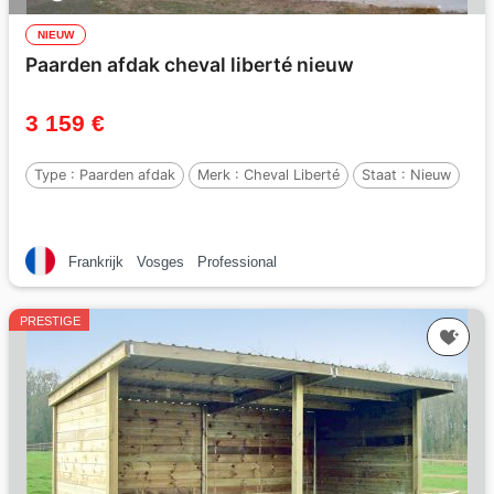
NIEUW
Paarden afdak cheval liberté nieuw
3 159 €
Type :
Paarden afdak
Merk :
Cheval Liberté
Staat :
Nieuw
Frankrijk
Vosges
Professional
PRESTIGE