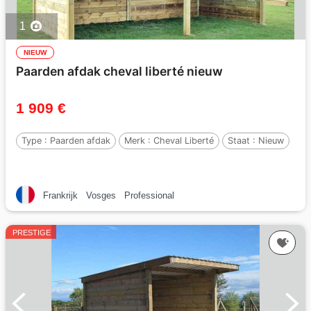
1
NIEUW
Paarden afdak cheval liberté nieuw
1 909 €
Type :
Paarden afdak
Merk :
Cheval Liberté
Staat :
Nieuw
Frankrijk
Vosges
Professional
PRESTIGE