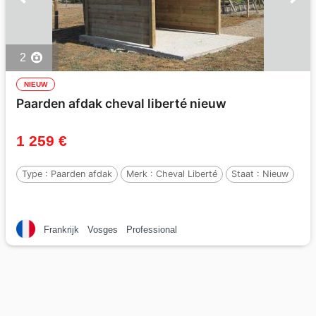
2
NIEUW
Paarden afdak cheval liberté nieuw
1 259 €
Type :
Paarden afdak
Merk :
Cheval Liberté
Staat :
Nieuw
Frankrijk
Vosges
Professional