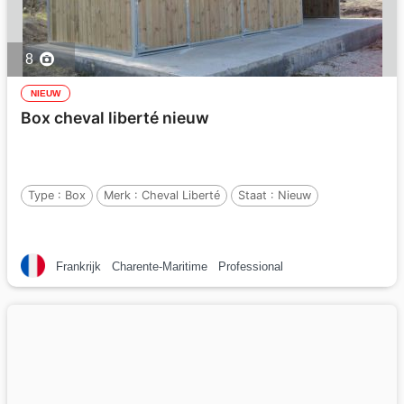
8
NIEUW
Box cheval liberté nieuw
Type :
Box
Merk :
Cheval Liberté
Staat :
Nieuw
Frankrijk
Charente-Maritime
Professional