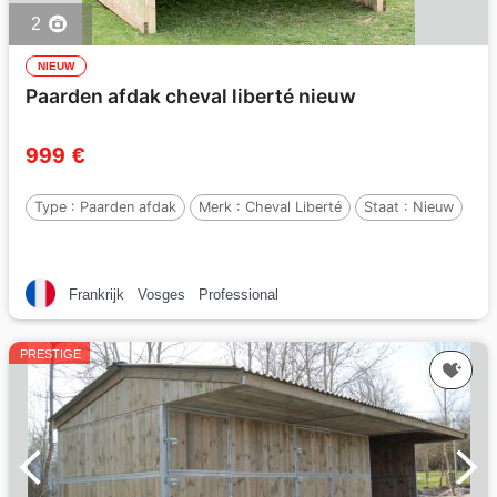
2
NIEUW
Paarden afdak cheval liberté nieuw
999 €
Type :
Paarden afdak
Merk :
Cheval Liberté
Staat :
Nieuw
Frankrijk
Vosges
Professional
PRESTIGE