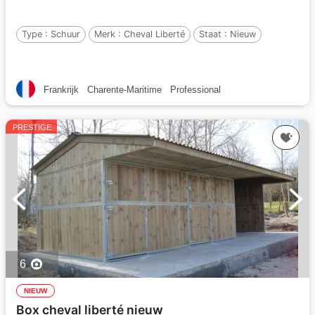
Type :
Schuur
Merk :
Cheval Liberté
Staat :
Nieuw
Frankrijk
Charente-Maritime
Professional
PRESTIGE
6
NIEUW
Box cheval liberté nieuw