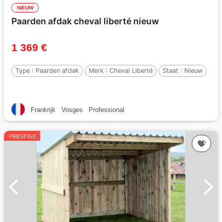
NIEUW
Paarden afdak cheval liberté nieuw
1 369 €
Type :
Paarden afdak
Merk :
Cheval Liberté
Staat :
Nieuw
Frankrijk
Vosges
Professional
PRESTIGE