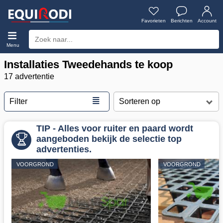
Favorieten
Berichten
Account
Menu
Installaties Tweedehands te koop
17 advertentie
≣
Filter
TIP - Alles voor ruiter en paard wordt
aangeboden bekijk de selectie top
advertenties.
VOORGROND
VOORGROND