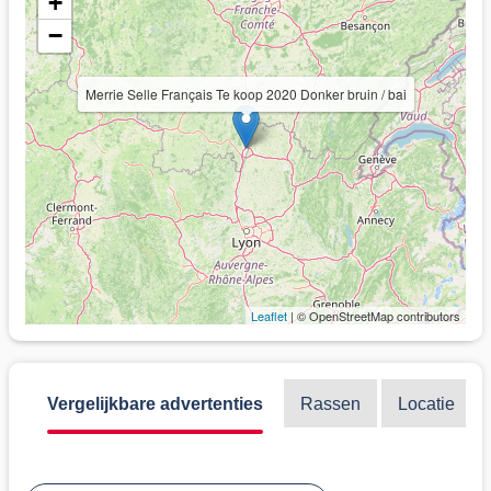
+
−
Merrie Selle Français Te koop 2020 Donker bruin / bai
Leaflet
| © OpenStreetMap contributors
Vergelijkbare advertenties
Rassen
Locatie