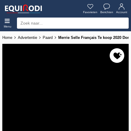
Favorieten
Berichten
Account
Menu
Home
Advertentie
Paard
Merrie Selle Français Te koop 2020 Donk