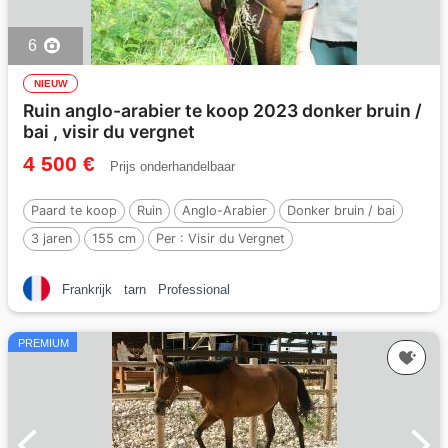
6
NIEUW
Ruin anglo-arabier te koop 2023 donker bruin /
bai , visir du vergnet
4 500 €
Prijs onderhandelbaar
Paard te koop
Ruin
Anglo-Arabier
Donker bruin / bai
3 jaren
155 cm
Per :
Visir du Vergnet
Frankrijk
tarn
Professional
PREMIUM