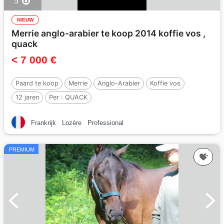
5
NIEUW
Merrie anglo-arabier te koop 2014 koffie vos ,
quack
< 7 000 €
Paard te koop
Merrie
Anglo-Arabier
Koffie vos
12 jaren
Per :
QUACK
Frankrijk
Lozère
Professional
PREMIUM