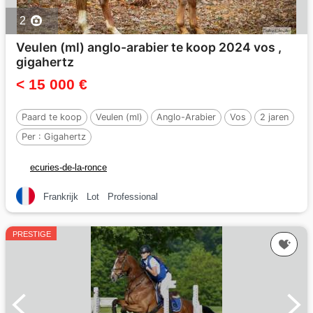
2
Veulen (ml) anglo-arabier te koop 2024 vos ,
gigahertz
< 15 000 €
Paard te koop
Veulen (ml)
Anglo-Arabier
Vos
2 jaren
Per :
Gigahertz
ecuries-de-la-ronce
Frankrijk
Lot
Professional
PRESTIGE