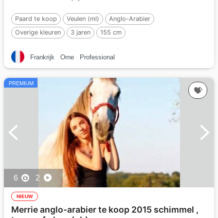
Paard te koop
Veulen (ml)
Anglo-Arabier
Overige kleuren
3 jaren
155 cm
Per :
PETRUS DE LAFON
Frankrijk
Orne
Professional
PREMIUM
6
2
NIEUW
Merrie anglo-arabier te koop 2015 schimmel ,