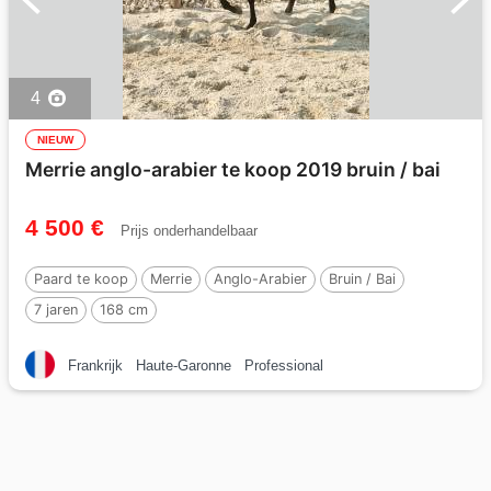
4
NIEUW
Merrie anglo-arabier te koop 2019 bruin / bai
4 500 €
Prijs onderhandelbaar
Paard te koop
Merrie
Anglo-Arabier
Bruin / Bai
7 jaren
168 cm
Frankrijk
Haute-Garonne
Professional