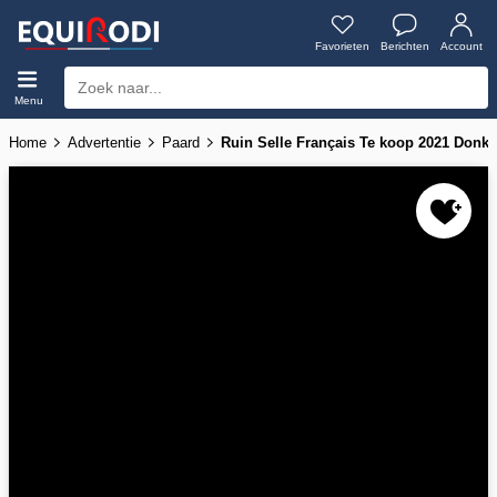
Favorieten
Berichten
Account
Menu
Home
Advertentie
Paard
Ruin Selle Français Te koop 2021 Donke