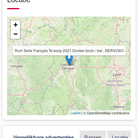
+
−
Ruin Selle Français Te koop 2021 Donker bruin / bai , NERVOSO
Leaflet
| © OpenStreetMap contributors
Vergelijkbare advertenties
Rassen
Locatie