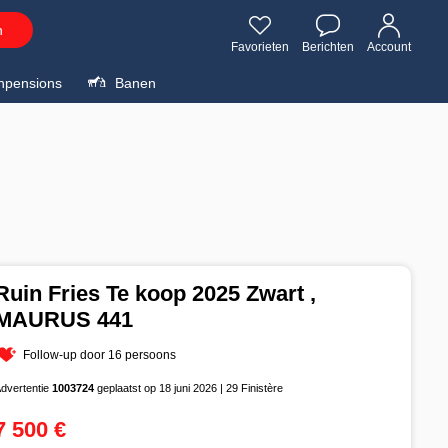
n
Favorieten
Berichten
Account
npensions
Banen
Ruin Fries Te koop 2025 Zwart ,
MAURUS 441
Follow-up door 16 persoons
dvertentie
1003724
geplaatst op 18 juni 2026 | 29 Finistère
7 500 €