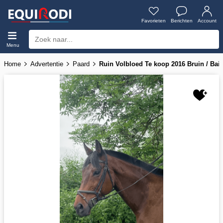
Favorieten
Berichten
Account
Menu
Home
Advertentie
Paard
Ruin Volbloed Te koop 2016 Bruin / Bai