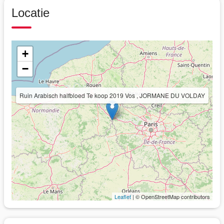
Locatie
+
−
Ruin Arabisch halfbloed Te koop 2019 Vos , JORMANE DU VOLDAY
Leaflet
| © OpenStreetMap contributors