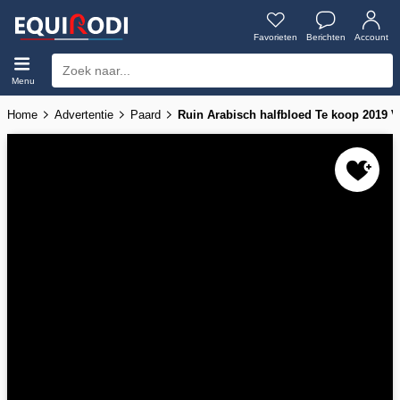
Favorieten
Berichten
Account
Menu
Home
Advertentie
Paard
Ruin Arabisch halfbloed Te koop 201