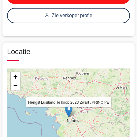
Zie verkoper profiel
Locatie
+
−
Hengst Lusitano Te koop 2023 Zwart , PRINCIPE