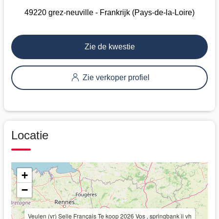
49220 grez-neuville - Frankrijk (Pays-de-la-Loire)
Zie de kwestie
Zie verkoper profiel
Locatie
+
−
Veulen (vr) Selle Français Te koop 2026 Vos , springbank ii vh