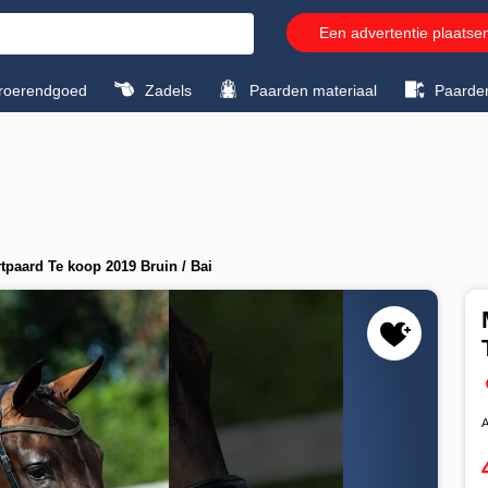
Een advertentie plaatse
roerendgoed
Zadels
Paarden materiaal
Paarde
paard Te koop 2019 Bruin / Bai
A