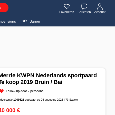
n
Favorieten
Berichten
Account
npensions
Banen
Merrie KWPN Nederlands sportpaard
Te koop 2019 Bruin / Bai
Follow-up door 2 persoons
dvertentie
1009526
geplaatst op 04 augustus 2026 | 73 Savoie
40 000 €