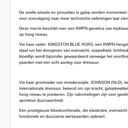
De snelle wissels en pirouettes in galop worden momentee
voor vooruitgang naar meer technische oefeningen laat zien
Deze merrie beschikt over een KWPN-genetica van topklasse, 
op hoog niveau.
Via haar vader: KINGSTON BLUE HORS, een KWPN-hengst
staat om het doorgeven van evenwicht, soepelheid, lichthe
bloedlijn wordt bijzonder gewaardeerd vanwege het voortb
paarden met een echt aanleg voor dressuur.
Via haar grootvader van moederszijde: JOHNSON (NLD), e
internationale dressuur, bekend om zijn kracht, galopkwalite
hoog niveau te presteren. Zijn nakomelingen zijn zeer gew
sportieve duurzaamheid.
​Een prestigieuze bloedcombinatie, die elasticiteit, evenwich
functionele en duurzame werkpaarden oplevert.