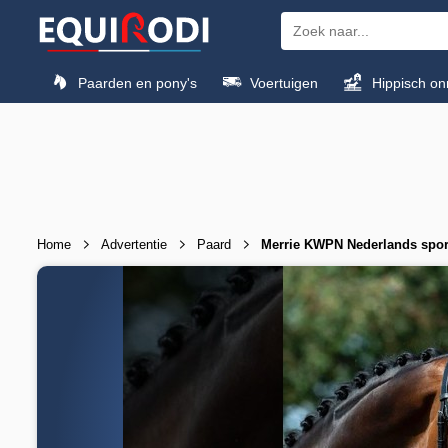
Paarden en pony's
Voertuigen
Hippisch on
Home
Advertentie
Paard
Merrie KWPN Nederlands sport