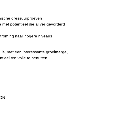
hnische dressuurproeven
e met potentieel die al ver gevorderd
rstroming naar hogere niveaus
d is, met een interessante groeimarge,
ieel ten volle te benutten.
SON