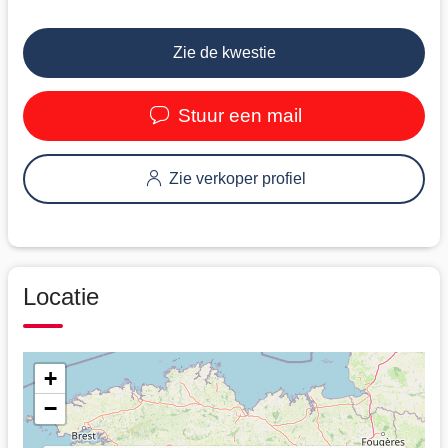
Zie de kwestie
Stuur een mail
Zie verkoper profiel
Locatie
+
−