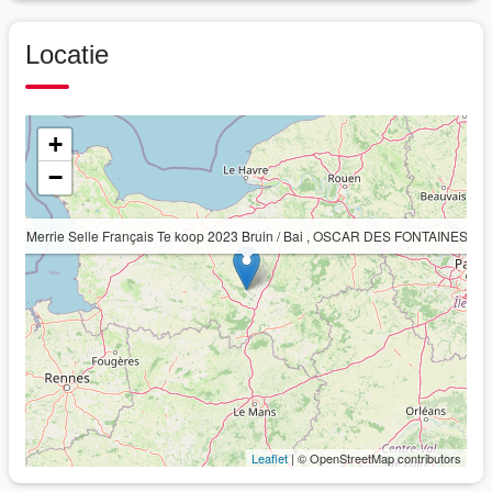
Locatie
+
−
Merrie Selle Français Te koop 2023 Bruin / Bai , OSCAR DES FONTAINES
Leaflet
| © OpenStreetMap contributors