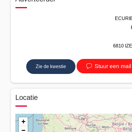
ECURIE
6810 IZE
Stuur een mail
Zie de kwestie
Locatie
+
−