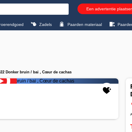
Een advertentie plaatse
roerendgoed
Zadels
Paarden materiaal
Paarde
22 Donker bruin / bai , Cœur de cachas
A