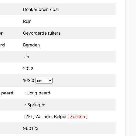
Donker bruin / bai
Ruin
er
Gevorderde ruiters
ard
Bereden
Ja
2022
162.0
t paard
- Jong paard
- Springen
IZEL, Wallonie, België
[ Zoeken ]
960123