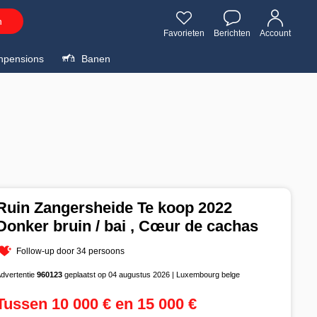
n
Favorieten
Berichten
Account
npensions
Banen
Ruin Zangersheide Te koop 2022
Donker bruin / bai , Cœur de cachas
Follow-up door 34 persoons
dvertentie
960123
geplaatst op 04 augustus 2026 | Luxembourg belge
Tussen 10 000 € en 15 000 €