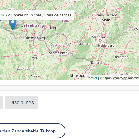
 2022 Donker bruin / bai , Cœur de cachas
Leaflet
| © OpenStreetMap contrib
Disciplines
arden Zangersheide Te koop