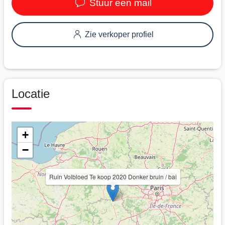
Stuur een mail
Zie verkoper profiel
Locatie
+
−
Ruin Volbloed Te koop 2020 Donker bruin / bai