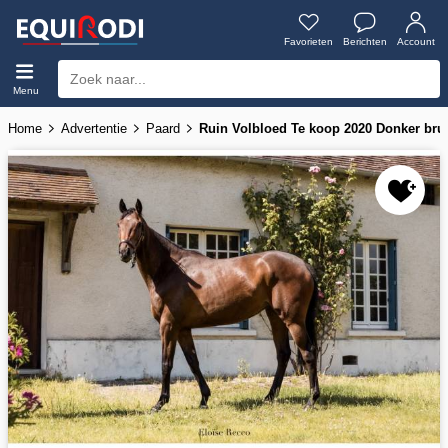
Favorieten
Berichten
Account
Menu
Home
Advertentie
Paard
Ruin Volbloed Te koop 2020 Donker brui