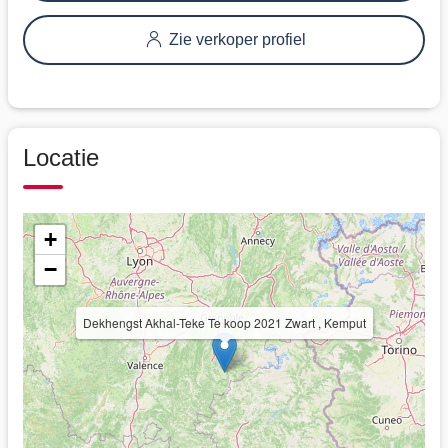
Zie verkoper profiel
Locatie
+
−
Dekhengst Akhal-Teke Te koop 2021 Zwart , Kemput