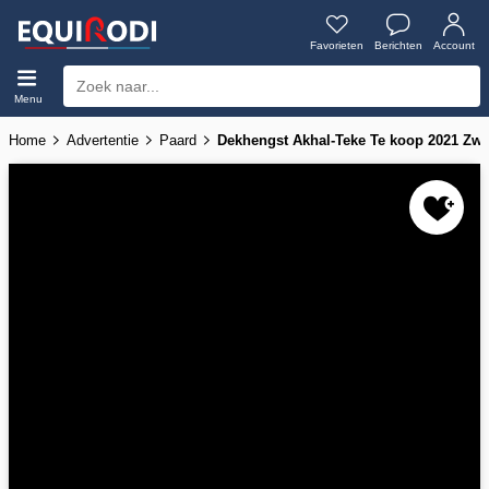
Favorieten
Berichten
Account
Menu
Home
Advertentie
Paard
Dekhengst Akhal-Teke Te koop 2021 Zwa