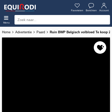
Favorieten
Berichten
Account
Menu
Home
Advertentie
Paard
Ruin BWP Belgisch volbloed Te koop