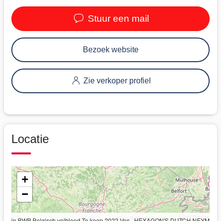
Stuur een mail
Bezoek website
Zie verkoper profiel
Locatie
+
−
Ruin BWP Belgisch volbloed Te koop 2022 Vos , HEXAGON'S DUTCH NEYMAN