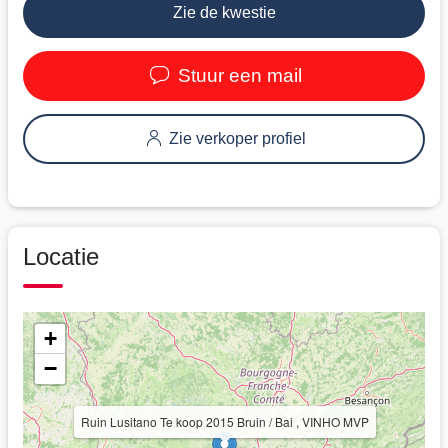
Zie de kwestie
Stuur een mail
Zie verkoper profiel
Locatie
+
−
Ruin Lusitano Te koop 2015 Bruin / Bai , VINHO MVP