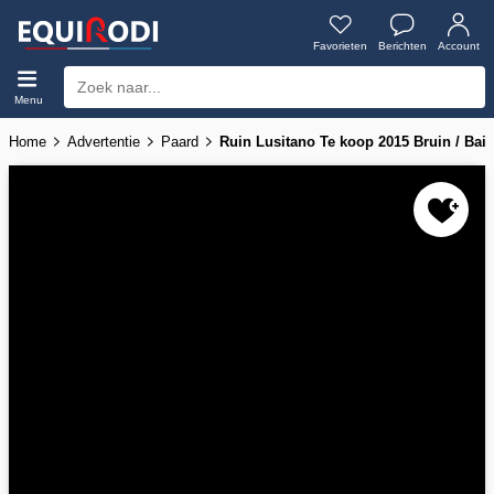
Favorieten
Berichten
Account
Menu
Home
Advertentie
Paard
Ruin Lusitano Te koop 2015 Bruin / Ba