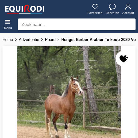
Favorieten
Berichten
Account
Menu
Home
Advertentie
Paard
Hengst Berber-Arabier Te koop 2020 Vos