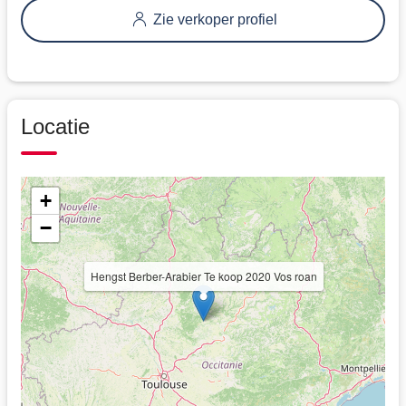
Zie verkoper profiel
Locatie
+
−
Hengst Berber-Arabier Te koop 2020 Vos roan