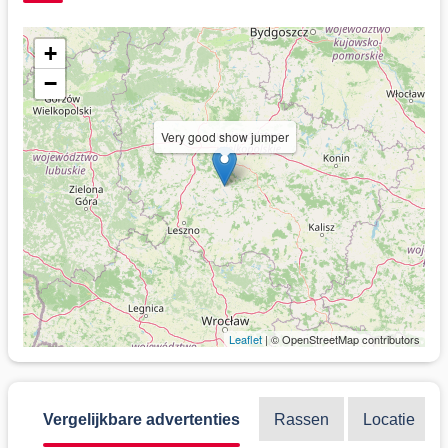
+
−
Very good show jumper
Leaflet
| © OpenStreetMap contributors
Vergelijkbare advertenties
Rassen
Locatie