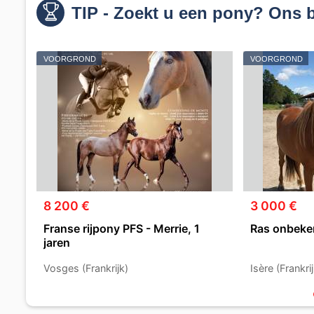
TIP - Zoekt u een pony? Ons b
VOORGROND
VOORGROND
8 200 €
3 000 €
Franse rijpony PFS - Merrie, 1
Ras onbeken
jaren
Vosges (Frankrijk)
Isère (Frankrij