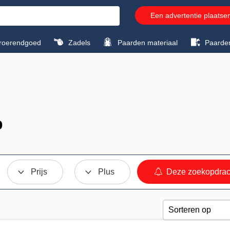
Een advertentie plaatse
roerendgoed
Zadels
Paarden materiaal
Paarde
p
Prijs
Plus
Deze zoekopdrac