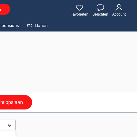
n
Favorieten
Berichten
Account
npensions
Banen
ht opslaan