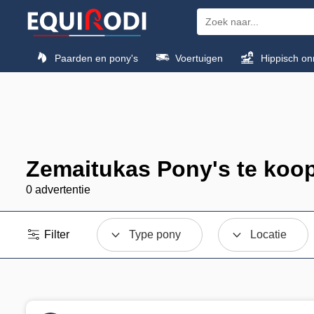
Paarden en pony's
Voertuigen
Hippisch on
Zemaitukas Pony's te koo
0 advertentie
Filter
Type pony
Locatie