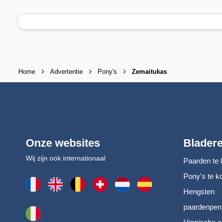
Home
Advertentie
Pony's
Zemaitukas
Onze websites
Blader
Wij zijn ook internationaal
Paarden te 
Pony's te k
Hengsten
paardenpen