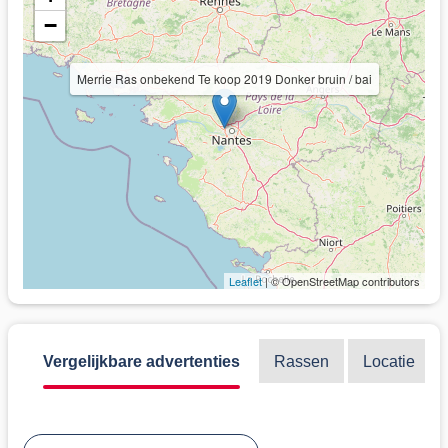
−
Merrie Ras onbekend Te koop 2019 Donker bruin / bai
Leaflet
| © OpenStreetMap contributors
Vergelijkbare advertenties
Rassen
Locatie