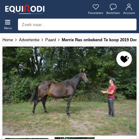
Favorieten
Berichten
Account
Menu
Home
Advertentie
Paard
Merrie Ras onbekend Te koop 2019 Donke